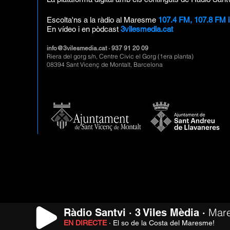
Escolta'ns a la ràdio al Maresme
107.4 FM, 107.8 FM 
En vídeo i en pòdcast
3vilesmedia.cat
info@3vilesmedia.cat
· 937 91 20 09
Riera del gorg s/n, Centre Civic el Gorg (1era planta)
08394 Sant Vicenç de Montalt, Barcelona
Mar
Ràdio Santvi · 3 Viles Mèdia ·
EN DIRECTE
· El so de la Costa del Maresme!