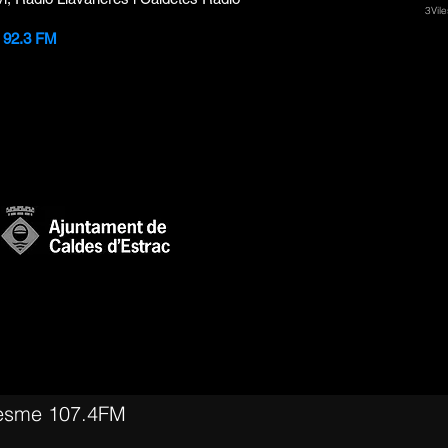
3Vile
i 92.3 FM
esme 107.4FM