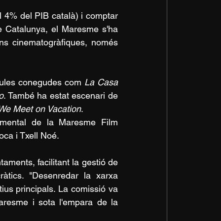
 4% del PIB català) i comptar 
 Catalunya, el Maresme s'ha 
ns cinematogràfiques, només 
ícules conegudes com 
La Casa 
o
. També ha estat escenari de 
We Meet on Vacation
.
namental de la Maresme Film 
ca i Txell Noé.
ràtics. "Desenredar la xarxa 
ius principals. La comissió va 
aresme i sota l'empara de la 