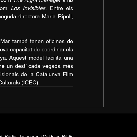
com 
Los Invisibles
. Entre els 
neguda directora Maria Ripoll, 
 Mar també tenen oficines de 
va capacitat de coordinar els 
a. Aquest model facilita una 
esme un destí cada vegada més 
isionals de la Catalunya Film 
ulturals (ICEC).
vi, Ràdio Llavaneres i Caldetes Ràdio