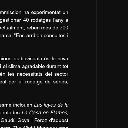
mmission ha experimentat un 
estionar 40 rodatges l'any a 
ctualment, reben més de 700 
rca. "Ens arriben consultes i 
ions audiovisuals és la seva 
 el clima agradable durant tot 
n les necessitats del sector 
al per al rodatge de sèries, 
resme inclouen 
Las leyes de la 
smentades 
La Casa en Flames
, 
Gaudí, Goya i Feroz d'aquest 
s com 
The Night Manager
 amb 