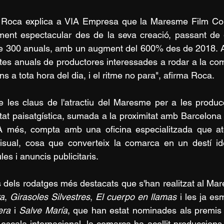
 Roca explica a VIA Empresa que la Maresme Film Co
ment espectacular des de la seva creació, passant de g
 300 anuals, amb un augment del 600% des de 2018. A
tes anuals de productores interessades a rodar a la coma
ns a tota hora del dia, i el ritme no para", afirma Roca.
 les claus de l'atractiu del Maresme per a les producc
itat paisatgística, sumada a la proximitat amb Barcelona i
 A més, compta amb una oficina especialitzada que até
isual, cosa que converteix la comarca en un destí ide
ules i anuncis publicitaris.
 dels rodatges més destacats que s'han realitzat al Ma
ra
, 
Girasoles Silvestres
, 
El cuerpo en llamas
 i les ja e
era
 i 
Salve María
, que han estat nominades als premis 
 escala internacional, la comarca ha acollit produccion