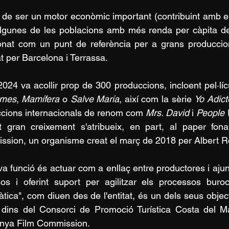
de ser un motor econòmic important (contribuint amb el
gunes de les poblacions amb més renda per càpita de
onat com un punt de referència per a grans produccio
t per Barcelona i Terrassa. 
2024 va acollir prop de 300 produccions, incloent pel·l
ames
, 
Mamífera
 o 
Salve María
, així com la sèrie 
Yo Adict
cions internacionals de renom com 
Mrs. David
 i 
People 
 gran creixement s'atribueix, en part, al paper fo
sion, un organisme creat el març de 2018 per Albert Ro
os i oferint suport per agilitzar els processos buroc
àtica", com diuen des de l'entitat, és un dels seus object
 dins del Consorci de Promoció Turística Costa del M
nya Film Commission.