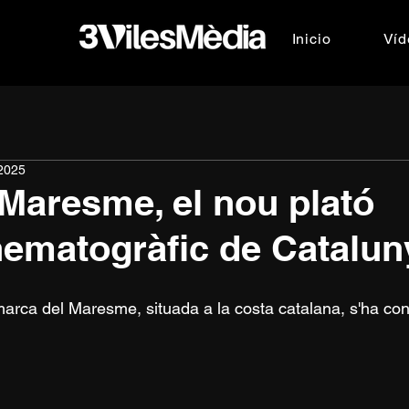
Inicio
Víd
2025
 Maresme, el nou plató
nematogràfic de Catalun
arca del Maresme, situada a la costa catalana, s'ha conv