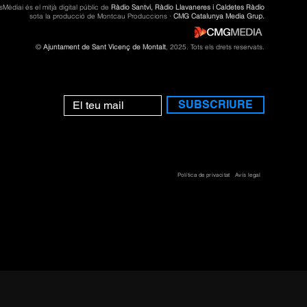
sMèdiai és el mitjà digital públic de
Ràdio Santvi, Ràdio Llavaneres i Caldetes Ràdio
sota la producció de Montcau Produccions ·
CMG Catalunya Media Grup.
©
Ajuntament de Sant Vicenç de Montalt
, 2025. Tots els drets reservats.
SUBSCRIURE
Política de privacitat
Avís legal