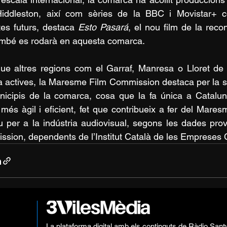
iddleston, així com sèries de la BBC i Movistar+ 
tes futurs, destaca 
Esto Pasará
, el nou film de la reco
mbé es rodarà en aquesta comarca.
que altres regions com el Garraf, Manresa o Lloret de
 actives, la Maresme Film Commission destaca per la se
icipis de la comarca, cosa que la fa única a Cataluny
 més àgil i eficient, fet que contribueix a fer del Mar
iu per a la indústria audiovisual, segons les dades prov
sion, dependents de l’Institut Català de les Empreses C
La plataforma digital amb els continguts de Ràdio Sant