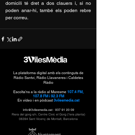
domicili té dret a dos clauers i, si no 
poden anar-hi, també els poden rebre 
per correu.
La plataforma digital amb els continguts de
Ràdio Santvi, Ràdio Llavaneres i Caldetes
Ràdio
Escolta'ns a la ràdio al Maresme
107.4 FM,
107.8 FM i 92.3 FM
En vídeo i en pòdcast
3vilesmedia.cat
info@3vilesmedia.cat
·
937 91 20 09
Riera del gorg s/n, Centre Civic el Gorg (1era planta)
08394 Sant Vicenç de Montalt, Barcelona