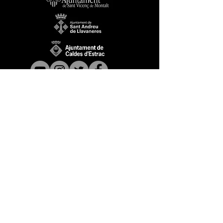
3VilesMèdiai és el mitjà digital públic de
Ràdio
Santvi, Ràdio Llavaneres i Caldetes Ràdio
sota la producció de Montcau Produccions ·
CMG
Catalunya Media Grup.
©
Ajuntament de Sant Vicenç de Montalt
, 2025. Tots
els drets reservats.
SUBSCRIURE