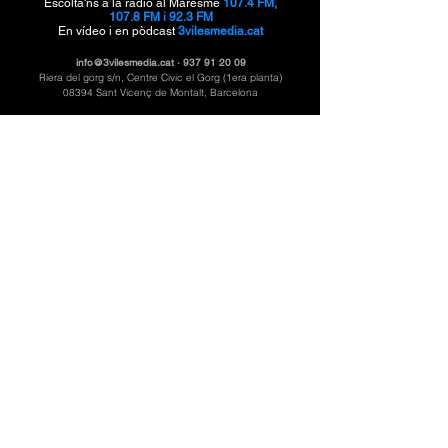
Escolta'ns a la ràdio al Maresme
107.4 FM,
107.8 FM i 92.3 FM
En vídeo i en pòdcast
3vilesmedia.cat
info@3vilesmedia.cat
·
937 91 20 09
Riera del gorg s/n, Centre Civic el Gorg (1era planta)
08394 Sant Vicenç de Montalt, Barcelona
3VilesMèdiai és el mitjà digital públic de
Ràdio
Santvi, Ràdio Llavaneres i Caldetes Ràdio
sota la producció de Montcau Produccions ·
CMG
Catalunya Media Grup.
©
Ajuntament de Sant Vicenç de Montalt
, 2025. Tots