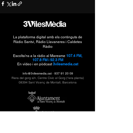
La plataforma digital amb els continguts de
Ràdio Santvi, Ràdio Llavaneres i Caldetes
Ràdio
Escolta'ns a la ràdio al Maresme
107.4 FM,
107.8 FM i 92.3 FM
En vídeo i en pòdcast
3vilesmedia.cat
info@3vilesmedia.cat
·
937 91 20 09
Riera del gorg s/n, Centre Civic el Gorg (1era planta)
08394 Sant Vicenç de Montalt, Barcelona