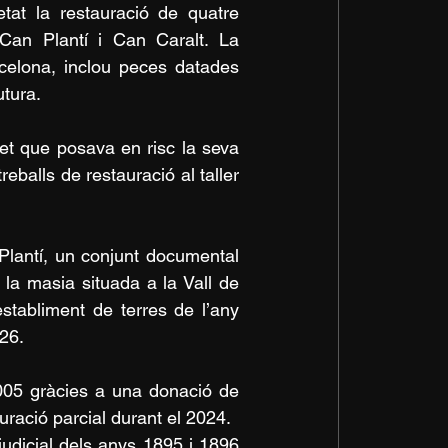
at la restauració de quatre 
Can Plantí i Can Caralt. La 
celona, inclou peces datades 
utura.
et que posava en risc la seva 
eballs de restauració al taller 
lantí, un conjunt documental 
 la masia situada a la Vall de 
tabliment de terres de l’any 
26.
2005 gràcies a una donació de 
uració parcial durant el 2024.
udicial dels anys 1895 i 1896 