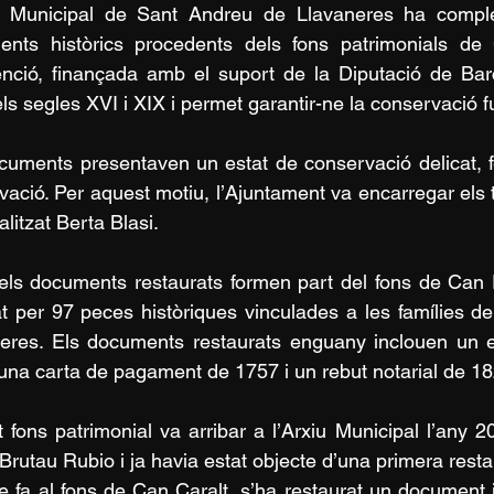
u Municipal de Sant Andreu de Llavaneres ha complet
nts històrics procedents dels fons patrimonials de 
enció, finançada amb el suport de la Diputació de Bar
els segles XVI i XIX i permet garantir-ne la conservació f
cuments presentaven un estat de conservació delicat, f
vació. Per aquest motiu, l’Ajuntament va encarregar els tr
alitzat Berta Blasi.
els documents restaurats formen part del fons de Can P
at per 97 peces històriques vinculades a les famílies de
eres. Els documents restaurats enguany inclouen un es
una carta de pagament de 1757 i un rebut notarial de 18
 fons patrimonial va arribar a l’Arxiu Municipal l’any 
Brutau Rubio i ja havia estat objecte d’una primera resta
e fa al fons de Can Caralt, s’ha restaurat un document j