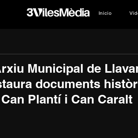
Inicio
Víd
Arxiu Municipal de Llav
staura documents històr
 Can Plantí i Can Caralt