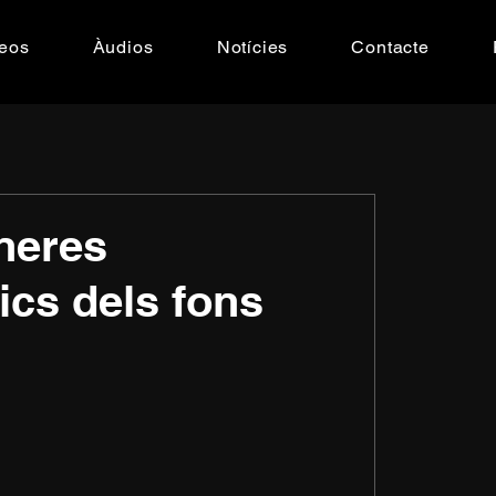
eos
Àudios
Notícies
Contacte
aneres
ics dels fons