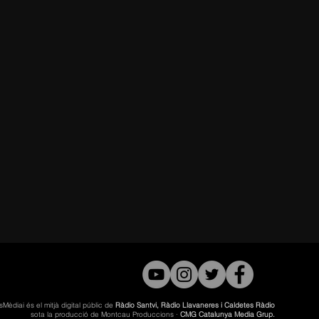
sMèdiai és el mitjà digital públic de
Ràdio Santvi, Ràdio Llavaneres i Caldetes Ràdio
sota la producció de Montcau Produccions ·
CMG Catalunya Media Grup.