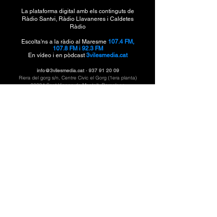
La plataforma digital amb els continguts de
Ràdio Santvi, Ràdio Llavaneres i Caldetes
Ràdio
Escolta'ns a la ràdio al Maresme
107.4 FM,
107.8 FM i 92.3 FM
En vídeo i en pòdcast
3vilesmedia.cat
info@3vilesmedia.cat
·
937 91 20 09
Riera del gorg s/n, Centre Civic el Gorg (1era planta)
08394 Sant Vicenç de Montalt, Barcelona
3VilesMèdiai és el mitjà digital públic de
Ràdio
Santvi, Ràdio Llavaneres i Caldetes Ràdio