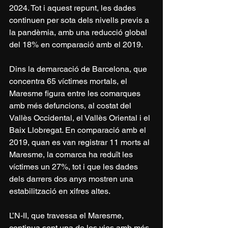
2024. Tot i aquest repunt, les dades 
continuen per sota dels nivells previs a 
la pandèmia, amb una reducció global 
del 18% en comparació amb el 2019.
Dins la demarcació de Barcelona, que 
concentra 65 víctimes mortals, el 
Maresme figura entre les comarques 
amb més defuncions, al costat del 
Vallès Occidental, el Vallès Oriental i el 
Baix Llobregat. En comparació amb el 
2019, quan es van registrar 11 morts al 
Maresme, la comarca ha reduït les 
víctimes un 27%, tot i que les dades 
dels darrers dos anys mostren una 
estabilització en xifres altes.
L’N-II, que travessa el Maresme, 
continua sent una de les vies amb més 