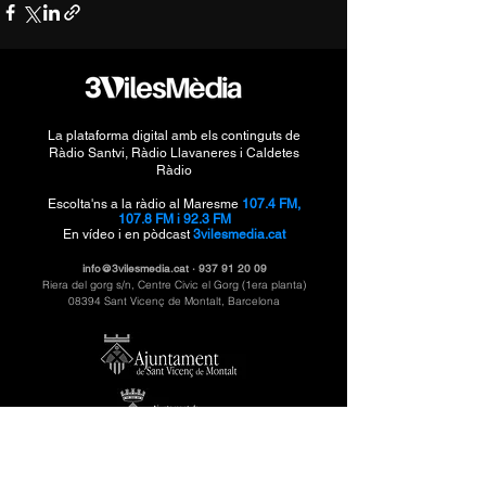
La plataforma digital amb els continguts de
Ràdio Santvi, Ràdio Llavaneres i Caldetes
Ràdio
Escolta'ns a la ràdio al Maresme
107.4 FM,
107.8 FM i 92.3 FM
En vídeo i en pòdcast
3vilesmedia.cat
info@3vilesmedia.cat
·
937 91 20 09
Riera del gorg s/n, Centre Civic el Gorg (1era planta)
08394 Sant Vicenç de Montalt, Barcelona