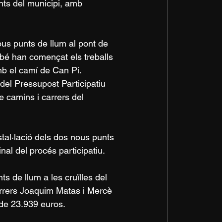
nts del municipi, amb 
ous punts de llum al pont de 
ambé han començat els treballs 
amb el camí de Can Pi.
del Pressupost Participatiu 
 camins i carrers del 
nstal·lació dels dos nous punts 
nal del procés participatiu. 
s de llum a les cruïlles del 
arrers Joaquim Matas i Mercè 
de 23.939 euros.