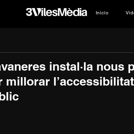
Inicio
Víd
avaneres instal·la nous 
 millorar l’accessibilitat
blic