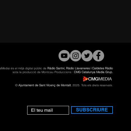
sMèdiai és el mitjà digital públic de
Ràdio Santvi, Ràdio Llavaneres i Caldetes Ràdio
sota la producció de Montcau Produccions ·
CMG Catalunya Media Grup.
©
Ajuntament de Sant Vicenç de Montalt
, 2025. Tots els drets reservats.
SUBSCRIURE