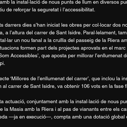
 amb la instal·lació de nous punts de llum en diversos pu
tiu de reforçar la seguretat i l’accessibilitat.
s darrers dies s’han iniciat les obres per col·locar dos n
ra, a l’altura del carrer de Sant Isidre. Paral·lelament, t
stal·lar un nou fanal a la cruïlla del passeig de la Riera 
tuacions formen part dels projectes aprovats en el marc 
Som Accessibles’, que aposta per millorar l’enllumenat de
pi.
ecte ‘Millores de l’enllumenat del carrer’, que inclou la i
 al carrer de Sant Isidre, va obtenir 106 vots en la fase fi
a actuació, conjuntament amb la instal·lació de nous punt
e la Masia amb la Riera i al pas de vianants entre els c
da —ja en execució—, compta amb una dotació global 