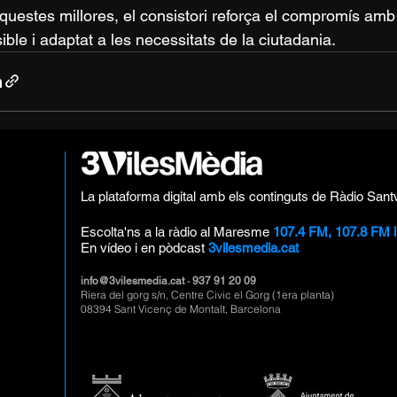
uestes millores, el consistori reforça el compromís amb
ible i adaptat a les necessitats de la ciutadania.
La plataforma digital amb els continguts de Ràdio Sant
Escolta'ns a la ràdio al Maresme
107.4 FM, 107.8 FM 
En vídeo i en pòdcast
3vilesmedia.cat
info@3vilesmedia.cat
· 937 91 20 09
Riera del gorg s/n, Centre Civic el Gorg (1era planta)
08394 Sant Vicenç de Montalt, Barcelona