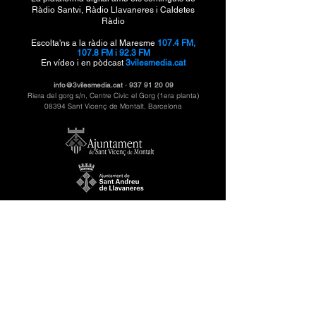
Ràdio Santvi, Ràdio Llavaneres i Caldetes
Ràdio
Escolta'ns a la ràdio al Maresme
107.4 FM,
107.8 FM i 92.3 FM
En vídeo i en pòdcast
3vilesmedia.cat
info@3vilesmedia.cat
·
937 91 20 09
Riera del gorg s/n, Centre Civic el Gorg (1era planta)
08394 Sant Vicenç de Montalt, Barcelona
3VilesMèdiai és el mitjà digital públic de
Ràdio
Santvi, Ràdio Llavaneres i Caldetes Ràdio
sota la producció de Montcau Produccions ·
CMG