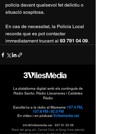
policia davant qualsevol fet delictiu o 
situació sospitosa.
En cas de necessitat, la Policia Local 
recorda que es pot contactar 
immediatament trucant al 
93 791 04 09
.
La plataforma digital amb els continguts de
Ràdio Santvi, Ràdio Llavaneres i Caldetes
Ràdio
Escolta'ns a la ràdio al Maresme
107.4 FM,
107.8 FM i 92.3 FM
En vídeo i en pòdcast
3vilesmedia.cat
info@3vilesmedia.cat
·
937 91 20 09
Riera del gorg s/n, Centre Civic el Gorg (1era planta)