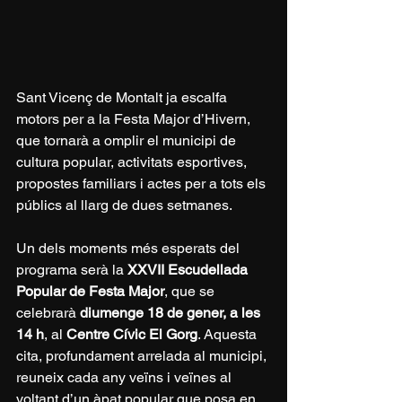
Sant Vicenç de Montalt ja escalfa 
motors per a la Festa Major d’Hivern, 
que tornarà a omplir el municipi de 
cultura popular, activitats esportives, 
propostes familiars i actes per a tots els 
públics al llarg de dues setmanes.
Un dels moments més esperats del 
programa serà la 
XXVII Escudellada 
Popular de Festa Major
, que se 
celebrarà 
diumenge 18 de gener, a les 
14 h
, al 
Centre Cívic El Gorg
. Aquesta 
cita, profundament arrelada al municipi, 
reuneix cada any veïns i veïnes al 
voltant d’un àpat popular que posa en 