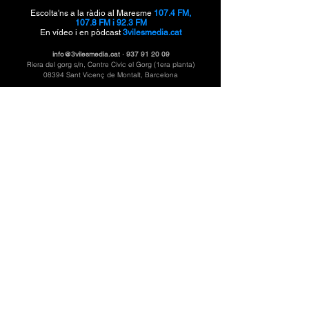
Escolta'ns a la ràdio al Maresme
107.4 FM,
107.8 FM i 92.3 FM
En vídeo i en pòdcast
3vilesmedia.cat
info@3vilesmedia.cat
·
937 91 20 09
Riera del gorg s/n, Centre Civic el Gorg (1era planta)
08394 Sant Vicenç de Montalt, Barcelona
3VilesMèdiai és el mitjà digital públic de
Ràdio
Santvi, Ràdio Llavaneres i Caldetes Ràdio
sota la producció de Montcau Produccions ·
CMG
Catalunya Media Grup.