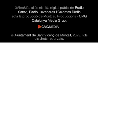
3VilesMèdiai és el mitjà digital públic de
Ràdio
Santvi, Ràdio Llavaneres i Caldetes Ràdio
sota la producció de Montcau Produccions ·
CMG
Catalunya Media Grup.
©
Ajuntament de Sant Vicenç de Montalt
, 2025. Tots
els drets reservats.
SUBSCRIURE
Política de privacitat
Avís legal