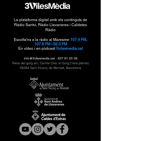
La plataforma digital amb els continguts de
Ràdio Santvi, Ràdio Llavaneres i Caldetes
Ràdio
Escolta'ns a la ràdio al Maresme
107.4 FM,
107.8 FM i 92.3 FM
En vídeo i en pòdcast
3vilesmedia.cat
info@3vilesmedia.cat
·
937 91 20 09
Riera del gorg s/n, Centre Civic el Gorg (1era planta)
08394 Sant Vicenç de Montalt, Barcelona