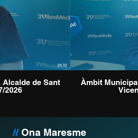
26:32
, Alcalde de Sant
Àmbit Municipal
7/2026
Vicen
//
Ona Maresme