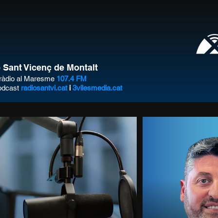
 Sant Vicenç de Montalt
a ràdio al Maresme
107.4 FM
pòdcast
radiosantvi.cat
i
3vilesmedia.cat