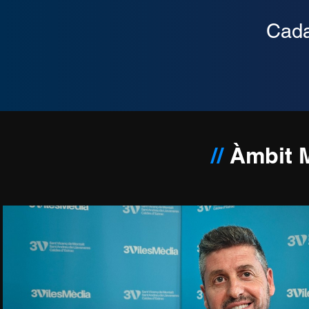
Cada 
//
Àmbit M