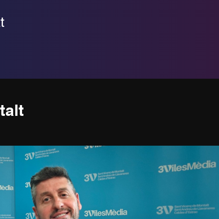
t
alt