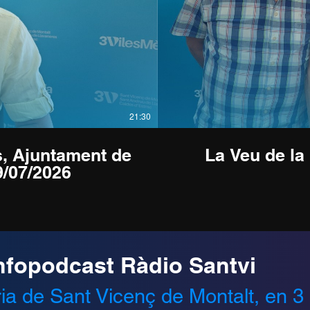
21:30
s, Ajuntament de
La Veu de la
9/07/2026
nfopodcast Ràdio Santvi
ària de Sant Vicenç de Montalt, en 3