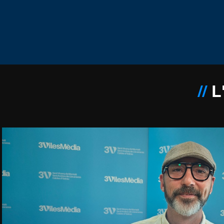
//
L'
Reproducir video