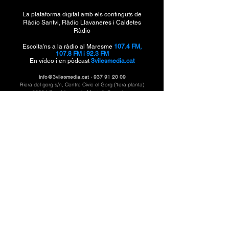
La plataforma digital amb els continguts de
Ràdio Santvi, Ràdio Llavaneres i Caldetes
Ràdio
Escolta'ns a la ràdio al Maresme
107.4 FM,
107.8 FM i 92.3 FM
En vídeo i en pòdcast
3vilesmedia.cat
info@3vilesmedia.cat
·
937 91 20 09
Riera del gorg s/n, Centre Civic el Gorg (1era planta)
08394 Sant Vicenç de Montalt, Barcelona
3VilesMèdiai és el mitjà digital públic de
Ràdio