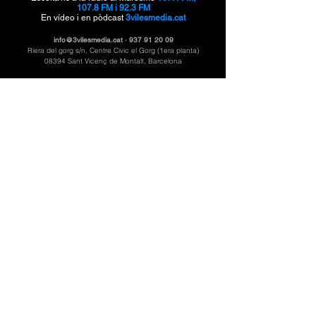
107.8 FM i 92.3 FM
En vídeo i en pòdcast
3vilesmedia.cat
info@3vilesmedia.cat
·
937 91 20 09
Riera del gorg s/n, Centre Civic el Gorg (1era planta)
08394 Sant Vicenç de Montalt, Barcelona
3VilesMèdiai és el mitjà digital públic de
Ràdio
Santvi, Ràdio Llavaneres i Caldetes Ràdio
sota la producció de Montcau Produccions ·
CMG
Catalunya Media Grup.
©
Ajuntament de Sant Vicenç de Montalt
, 2025. Tots
els drets reservats.