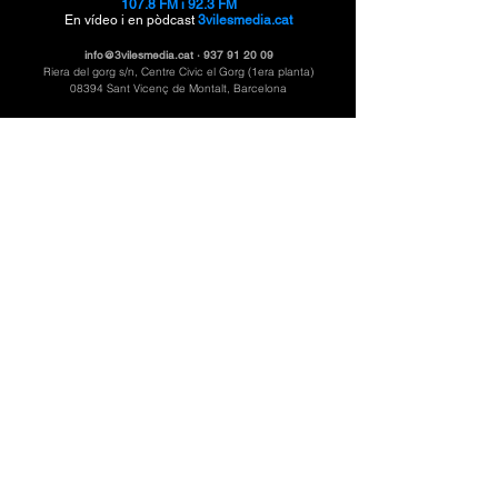
107.8 FM i 92.3 FM
En vídeo i en pòdcast
3vilesmedia.cat
info@3vilesmedia.cat
·
937 91 20 09
Riera del gorg s/n, Centre Civic el Gorg (1era planta)
08394 Sant Vicenç de Montalt, Barcelona
3VilesMèdiai és el mitjà digital públic de
Ràdio
Santvi, Ràdio Llavaneres i Caldetes Ràdio
sota la producció de Montcau Produccions ·
CMG
Catalunya Media Grup.
©
Ajuntament de Sant Vicenç de Montalt
, 2025. Tots
els drets reservats.