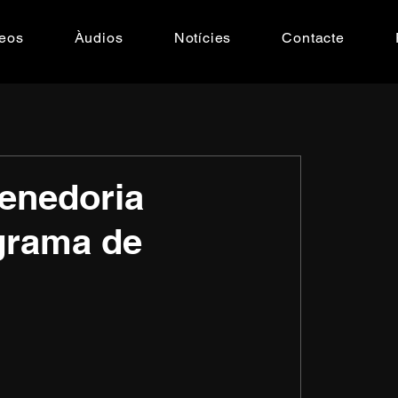
eos
Àudios
Notícies
Contacte
renedoria
grama de