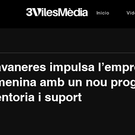
Inicio
Víd
avaneres impulsa l’emp
menina amb un nou pro
ntoria i suport