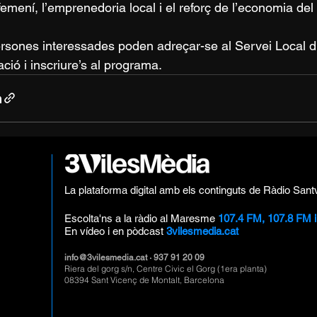
 femení, l’emprenedoria local i el reforç de l’economia del
rsones interessades poden adreçar-se al Servei Local 
ació i inscriure’s al programa.
La plataforma digital amb els continguts de Ràdio Sant
Escolta'ns a la ràdio al Maresme
107.4 FM, 107.8 FM 
En vídeo i en pòdcast
3vilesmedia.cat
info@3vilesmedia.cat
· 937 91 20 09
Riera del gorg s/n, Centre Civic el Gorg (1era planta)
08394 Sant Vicenç de Montalt, Barcelona