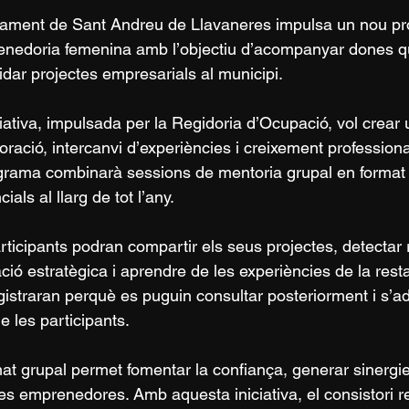
tament de Sant Andreu de Llavaneres impulsa un nou pr
enedoria femenina amb l’objectiu d’acompanyar dones q
idar projectes empresarials al municipi.
ciativa, impulsada per la Regidoria d’Ocupació, vol crear 
boració, intercanvi d’experiències i creixement professio
grama combinarà sessions de mentoria grupal en format
ials al llarg de tot l’any.
rticipants podran compartir els seus projectes, detectar
ació estratègica i aprendre de les experiències de la rest
gistraran perquè es puguin consultar posteriorment i s’ad
e les participants.
mat grupal permet fomentar la confiança, generar sinergies
les emprenedores. Amb aquesta iniciativa, el consistori r