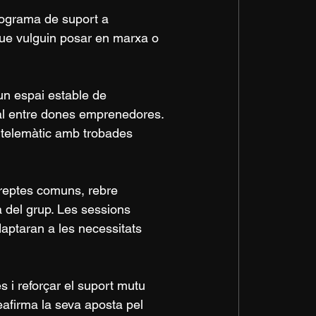
ograma de suport a 
ue vulguin posar en marxa o 
un espai estable de 
nal entre dones emprenedores. 
 telemàtic amb trobades 
 reptes comuns, rebre 
a del grup. Les sessions 
aptaran a les necessitats 
 i reforçar el suport mutu 
eafirma la seva aposta pel 