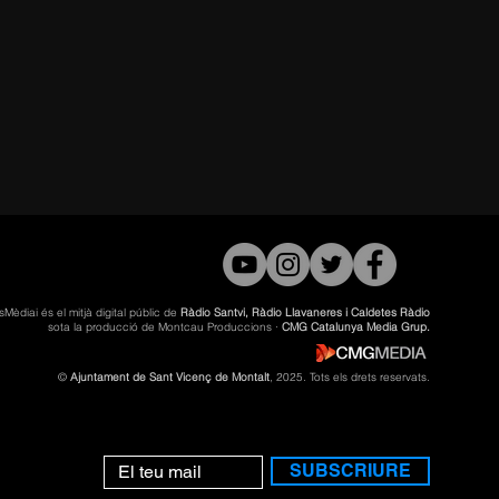
sMèdiai és el mitjà digital públic de
Ràdio Santvi, Ràdio Llavaneres i Caldetes Ràdio
sota la producció de Montcau Produccions ·
CMG Catalunya Media Grup.
©
Ajuntament de Sant Vicenç de Montalt
, 2025. Tots els drets reservats.
SUBSCRIURE