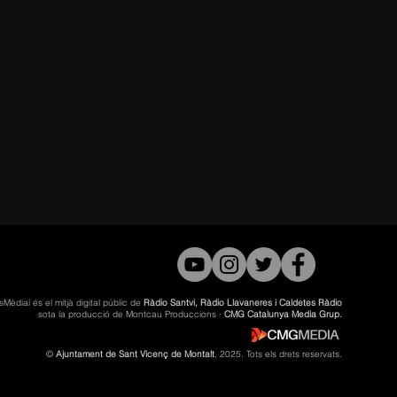
sMèdiai és el mitjà digital públic de
Ràdio Santvi, Ràdio Llavaneres i Caldetes Ràdio
sota la producció de Montcau Produccions ·
CMG Catalunya Media Grup.
©
Ajuntament de Sant Vicenç de Montalt
, 2025. Tots els drets reservats.