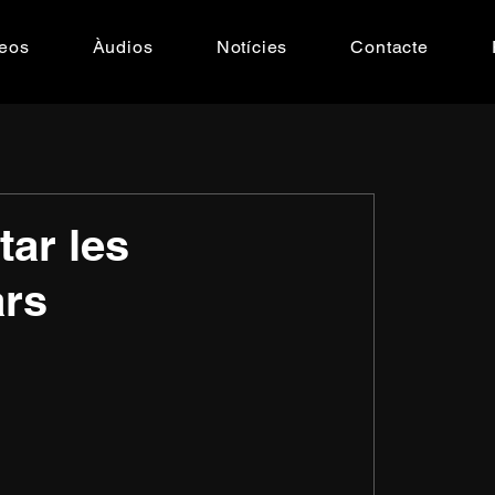
eos
Àudios
Notícies
Contacte
tar les
ars