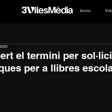
Inicio
Víd
2025
rt el termini per sol·lici
ques per a llibres escol