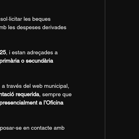
ol·licitar les beques 
amb les despeses derivades 
025
, i estan adreçades a 
 primària o secundària 
, a través del web municipal, 
tació requerida
, sempre que 
presencialment a l’Oficina 
n posar-se en contacte amb 