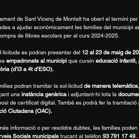
tament de Sant Vicenç de Montalt ha obert el termini per s
ades a ajudar econòmicament les famílies del municipi 
compra de llibres escolars per al curs 2024-2025.
l·licituds es podran presentar del 
12 al 23 de maig de 2
es 
empadronats al municipi
 que cursin 
educació infantil,
òria (d’I3 a 4t d’ESO).
ílies podran tramitar la sol·licitud 
de manera telemàtica
çant una 
instància genèrica
 i adjuntant-hi tota la 
documen
osi de certificat digital. També es podrà fer la tramitació 
ció Ciutadana (OAC).
més informació o per resoldre dubtes, les famílies pode
veis Socials municipals
 trucant al telèfon 
93 791 17 49
.