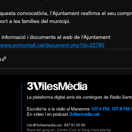
uesta convocatòria, l’Ajuntament reafirma el seu compr
port a les famílies del municipi.
a informació i documents al web de l'Ajuntament 
//www.svmontalt.cat/document.php?id=22780
La plataforma digital amb els continguts de Ràdio Sant
Escolta'ns a la ràdio al Maresme
107.4 FM, 107.8 FM 
En vídeo i en pòdcast
3vilesmedia.cat
info@3vilesmedia.cat
· 937 91 20 09
Riera del gorg s/n, Centre Civic el Gorg (1era planta)